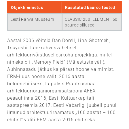
CLASSIC 3MPa
vaheseinaplaadid
Silikaatplokid silroc 180
RENOVE
Toodete tehnilised
U-PLOKID
Liginullenergiamajad
Plokkseinte
Transport ja ladustamine
Objekti nimetus
Kasutatud bauroc tooted
Edasimüüjad
näitajad
Energiaklassi kalkulaator
projekteerimine
HARD 5MPa
ELEMENT
Silikaatplokid silroc 250
Eesti Rahva Muuseum
CLASSIC 250, ELEMENT 50,
SILLUSED
Passiivmaja välissein
Paigaldusjuhendid
Tulepüsivus
Kontakt
Moodulid
bauroc sillused
Seinaarvutusprogramm
Paneelidest vahe- ja
UNIVERSAL
Plokkide paigaldus
katuslaed
LAEPANEELID
Lisasoojustusega
Viimistlus
Heliisolatsioon
Müüritise arvutamine
Ettevõttest
Aastal 2006 võitsid Dan Dorell, Lina Ghotmeh,
Silroc tootekoguste
välissein
ACOUSTIC 4MPa
Talvise paigaldamise
Välisviimistlus
Tsuyoshi Tane rahvusvahelisel
kalkulaator
Paneelseinte
SEINAPANEELID
Kinnitustarvikud
Ülevaade
Müüritise armeerimine ja
eripärad
Referentsid
projekteerimine
arhitektuurivõistlusel esikoha projektiga, millel
Vanade kiviseinte
MASK
deformatsioonivuugid
Siseviimistlus
nimeks oli „Memory Field“ (Mälestuste väli).
soojustamine
TREPIELEMENDID
Juhtkond
Vaheseinaelementide
Videod
Näidissõlmed
Auhinnasadu jätkus ka pärast hoone valmimist.
Avade sildamine
paigaldus
Seinte krohvimise
ERM-i uus hoone valiti 2016 aasta
Tulepüsivusnõudega
KROHVISÜSTEEM
Vabad töökohad
bauroc toodete tutvustus
Eramud
põhitõed
Ilmunud artiklid
konstruktsioonid
betoonehitiseks, ta pälvis Prantsusmaa
Kinnitamine
Silluste paigaldus
arhitektuuriorganiorganisatsiooni AFEX
Lisatooted ja
Tegevuspoliitika
Bauroc poorbetoon
Rida- ja kortermajad
Krohvitootjate juhendid
Ehitusfüüsika
peaauhinna 2016, Eesti Kultuurkapitali
tööriistad
U-plokkidest sillused
aastapreemia 2017. Eesti Vabariigi juubeli puhul
Ajalugu
Paigaldusvideod
Niiskus
Tööstus- ja
Küsimused ja vastused
Liimsegud
ilmunud arhitektuuriraamatus „100 aastat – 100
Sertifikaadid
logistikahallid
Laepaneelide paigaldus
ehitist“ valiti ERM aasta 2016 ehitiseks.
Projektid
Videopodcastid
Seina soojusinerts
Vuugisarrus Murfor
Uudised
SOODUSMÜÜK
Silikaatplokkidest
Seinapaneelide